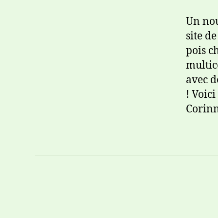
Un nou
site de
pois ch
multic
avec d
! Voic
Corinn