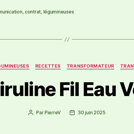
unication
,
contrat
,
légumineuses
GUMINEUSES
RECETTES
TRANSFORMATEUR
TRAN
iruline Fil Eau V
Par
PierreV
30 juin 2025