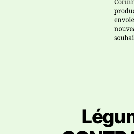
Corinn
produc
envoie
nouvea
souhai
Légu