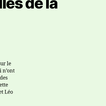
es de la
ur le
i n’ont
 des
ette
et Léo