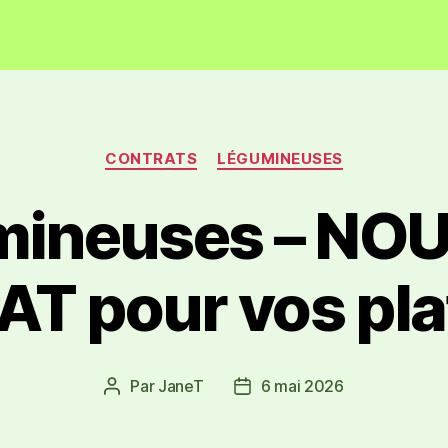
CONTRATS
LÉGUMINEUSES
mineuses – NO
 pour vos plat
Par
JaneT
6 mai 2026