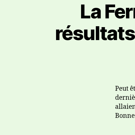
La Fer
résultat
Peut ê
derniè
allaien
Bonne l