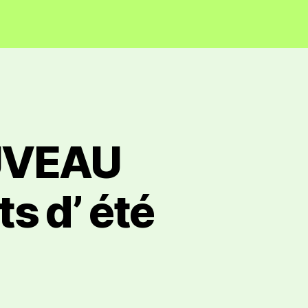
UVEAU
s d’ été