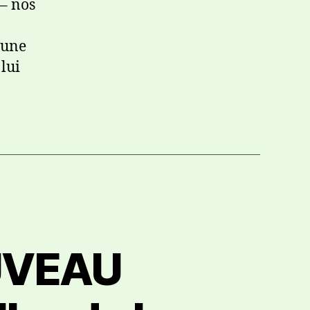
– nos
 une
lui
UVEAU