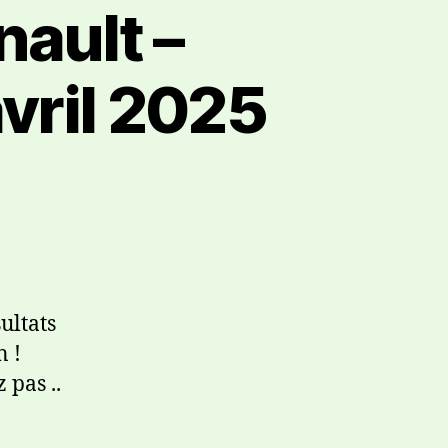
nault –
vril 2025
ultats
n !
 pas ..