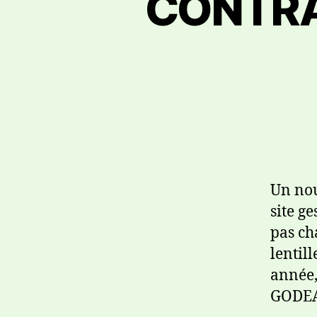
CONTRAT
Un nou
site g
pas ch
lentill
année,
GODEAU