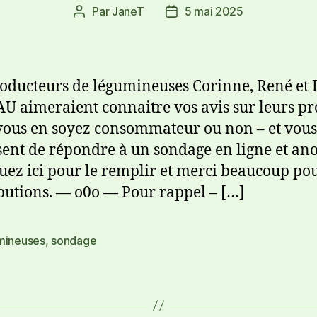
Par
JaneT
5 mai 2025
oducteurs de légumineuses Corinne, René et 
 aimeraient connaitre vos avis sur leurs pr
vous en soyez consommateur ou non – et vous
ent de répondre à un sondage en ligne et a
quez ici pour le remplir et merci beaucoup po
butions. — o0o — Pour rappel – […]
mineuses
,
sondage