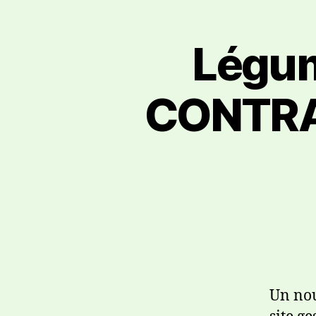
Légu
CONTRAT
Un nou