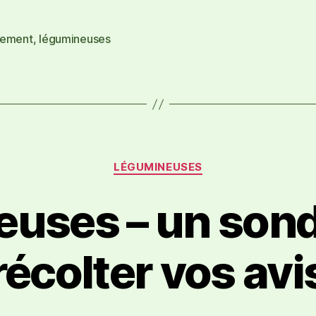
ement
,
légumineuses
LÉGUMINEUSES
euses – un son
récolter vos avi