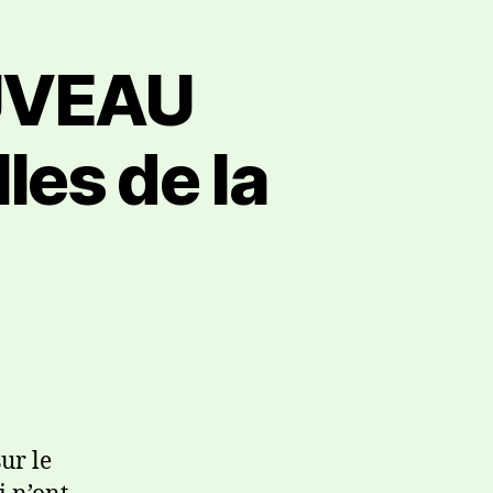
UVEAU
es de la
ur le