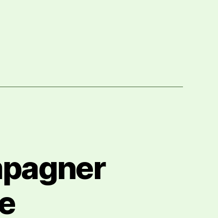
mpagner
e