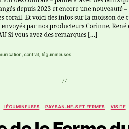
estion des contrats – paniers avec des tarifs qu
angés depuis 2023 et encore une nouveauté –
es corail. Et voici des infos sur la moisson de c
 envoyés par nos producteurs Corinne, René 
 Si vous avez des remarques […]
unication
,
contrat
,
légumineuses
LÉGUMINEUSES
PAYSAN-NE-S ET FERMES
VISITE
e de le Ferme d