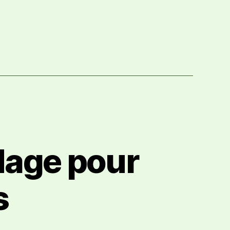
dage pour
s