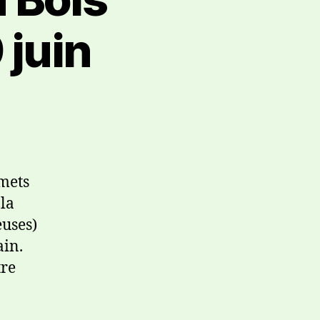
 juin
smets
la
uses)
ain.
tre