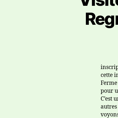
Regn
inscri
cette 
Ferme 
pour u
C’est 
autres
voyons