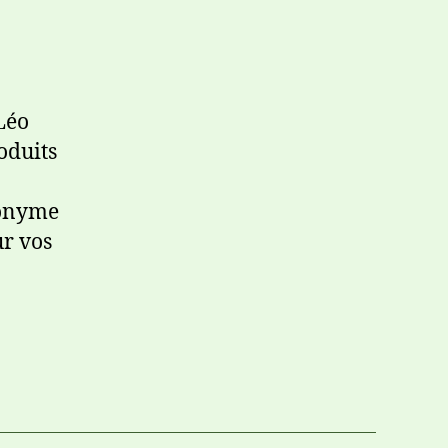
Léo
oduits
nonyme
ur vos