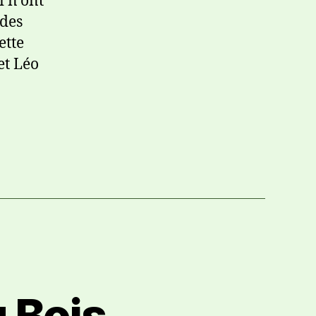
i n’ont
 des
ette
et Léo
u Bois