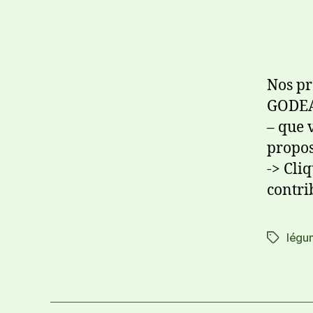
Nos pr
GODEAU
– que 
propos
-> Cli
contri
légu