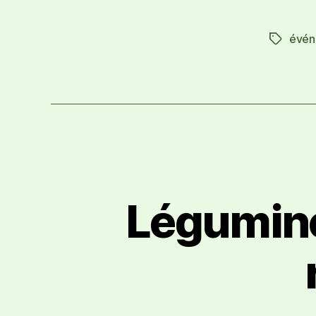
évén
Légumin