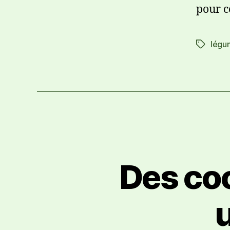
pour c
légu
Des co