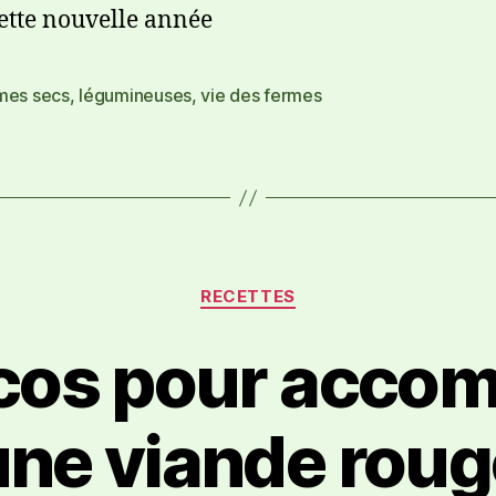
ette nouvelle année
mes secs
,
légumineuses
,
vie des fermes
RECETTES
cos pour acco
une viande roug