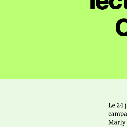
lec
Le 24 
campag
Marly 