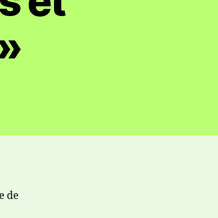
s et
»
e de