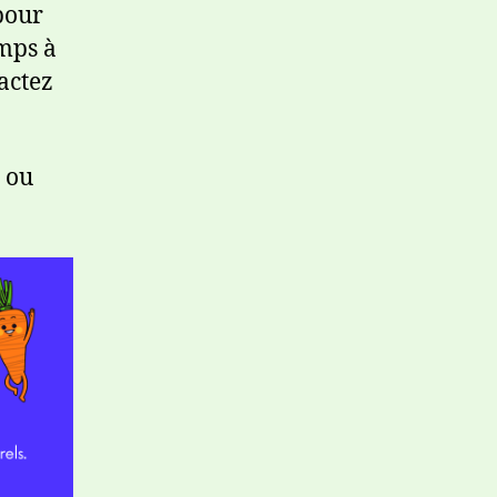
pour
mps à
actez
 ou