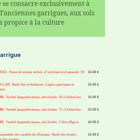
e se consacre exclusivement à
 d’anciennes garrigues, aux sols
ès propice à la culture
arrigue
DAU. Notes de tomate séchée, d’artichaut et d’amande. 50
16.00 €
ILLAN. Huile fine et herbacée. Légère amertume et
16.00 €
seur
RE. Variété languedocienne, très fruitée. 50 cl bidon bec
16.00 €
RE. Variété languedocienne, très fruitée. 75 cl bidon bec
20.00 €
E. Variété languedocienne, très fruitée. 2 litres Bag in
44.00 €
emblée des variétés du Domaine. Huile très fruitée ;
16.00 €
n bec verseur