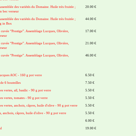
emblée des variétés du Domaine. Huile très fruitée ;
20.00 €
n bec verseur
emblée des variétés du Domaine. Huile très fruitée ;
44.00 €
ag in Box
cuvée “Prestige”. Assemblage Lucques, Olivière,
17.00 €
erseur
cuvée “Prestige”. Assemblage Lucques, Olivière,
21.00 €
erseur
cuvée “Prestige”. Assemblage Lucques, Olivière,
46.00 €
x
 Lucques AOC - 160 g pot verre
6.50 €
 de 6 bouteilles
7.50 €
es vertes, aïl, basilic - 90 g pot verre
5.50 €
ves vertes, tomates - 90 g pot verre
5.50 €
ves vertes, anchois, câpres, huile d'olive - 90 g pot verre
5.50 €
, anchois, câpres, huile d'olive - 90 g pot verre
5.50 €
6.00 €
ml
19.00 €