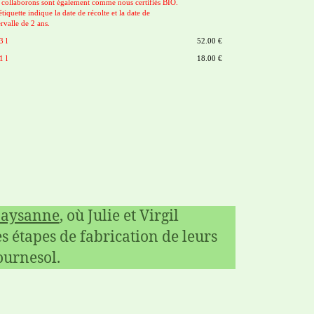
 collaborons sont également comme nous certifiés BIO.
iquette indique la date de récolte et la date de
rvalle de 2 ans.
 l
52.00 €
 l
18.00 €
paysanne
, où Julie et Virgil
s étapes de fabrication de leurs
ournesol.