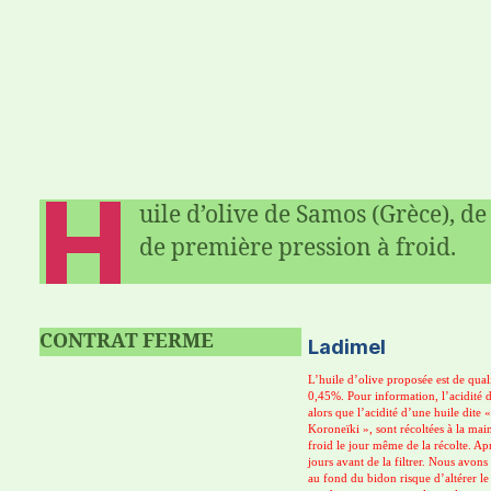
H
uile d’olive de Samos (Grèce), de
de première pression à froid.
CONTRAT
FERME
Ladimel
L’huile d’olive proposée est de quali
0,45%. Pour information, l’acidité d
alors que l’acidité d’une huile dite «
Koroneïki », sont récoltées à la ma
froid le jour même de la récolte. Apr
jours avant de la filtrer. Nous avons
au fond du bidon risque d’altérer le 