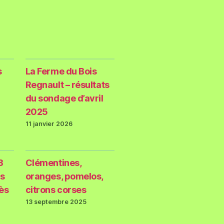
s
La Ferme du Bois
Regnault – résultats
du sondage d’avril
2025
11 janvier 2026
3
Clémentines,
s
oranges, pomelos,
rès
citrons corses
13 septembre 2025