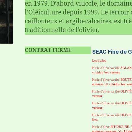
en 1979. D’abord viticole, le domain
l’Oléiculture depuis 1999. Le terroir
caillouteux et argilo-calcaires, est tr
traditionnelle de l’olivier.
CONTRAT
FERME
SEAC Fine de G
Les huiles
Huile d'olive variété AGLAN
cl bidon bec verseur
Huile d'olive variété BOUTE
ardence. 50 cl bidon bec ver
Huile d'olive variété OLIVIÈ
verseur
Huile d'olive variété OLIVIÈ
verseur
Huile d'olive variété OLIVIÈR
Box
Huile d'olive PITCHOUNE. Ass
ardence moyenne. 50 cl bido