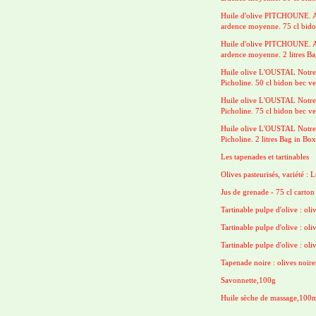
Huile d'olive PITCHOUNE. Ass
ardence moyenne. 75 cl bido
Huile d'olive PITCHOUNE. Ass
ardence moyenne. 2 litres B
Huile olive L'OUSTAL Notre 
Picholine. 50 cl bidon bec v
Huile olive L'OUSTAL Notre 
Picholine. 75 cl bidon bec v
Huile olive L'OUSTAL Notre 
Picholine. 2 litres Bag in Bo
Les tapenades et tartinables
Olives pasteurisés, variété :
Jus de grenade - 75 cl carton
Tartinable pulpe d'olive : oliv
Tartinable pulpe d'olive : oli
Tartinable pulpe d'olive : oli
Tapenade noire : olives noires
Savonnette,100g
Huile sèche de massage,100