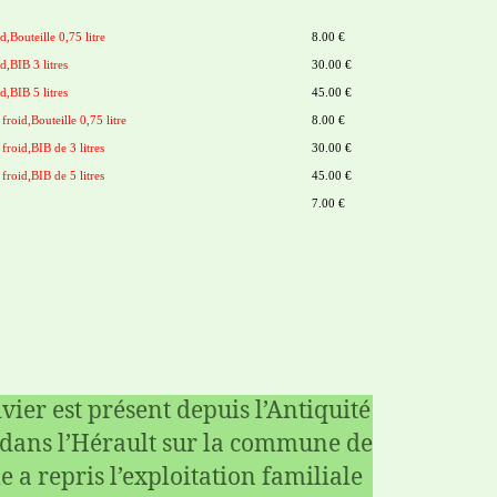
d,Bouteille 0,75 litre
8.00 €
d,BIB 3 litres
30.00 €
d,BIB 5 litres
45.00 €
froid,Bouteille 0,75 litre
8.00 €
 froid,BIB de 3 litres
30.00 €
 froid,BIB de 5 litres
45.00 €
7.00 €
ivier est présent depuis l’Antiquité
 dans l’Hérault sur la commune de
 a repris l’exploitation familiale