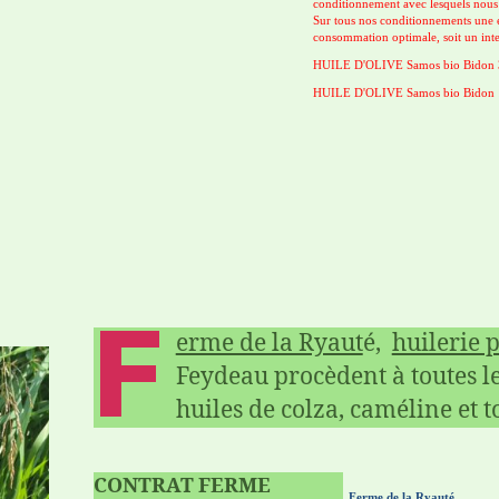
conditionnement avec lesquels nous
Sur tous nos conditionnements une ét
consommation optimale, soit un inte
HUILE D'OLIVE Samos bio Bidon 3
HUILE D'OLIVE Samos bio Bidon 1
F
erme de la Ryaut
é,
huilerie 
Feydeau procèdent à toutes le
huiles de colza, caméline et t
CONTRA
T FERME
Ferme de la Ryauté