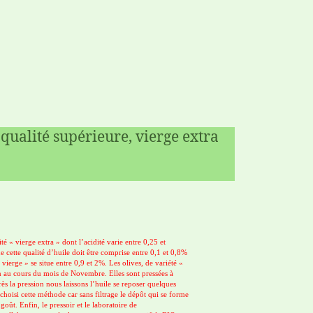
 qualité supérieure, vierge extra
té « vierge extra » dont l’acidité varie entre 0,25 et
e cette qualité d’huile doit être comprise entre 0,1 et 0,8%
 vierge » se situe entre 0,9 et 2%. Les olives, de variété «
in au cours du mois de Novembre. Elles sont pressées à
ès la pression nous laissons l’huile se reposer quelques
 choisi cette méthode car sans filtrage le dépôt qui se forme
goût. Enfin, le pressoir et le laboratoire de