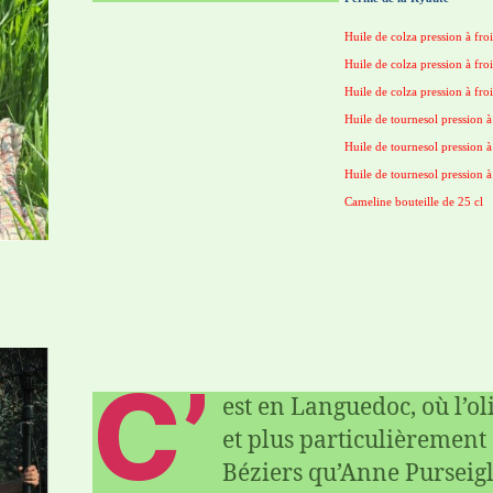
Huile de colza pression à froi
Huile de colza pression à froi
Huile de colza pression à froi
Huile de tournesol pression à 
Huile de tournesol pression à
Huile de tournesol pression à
Cameline bouteille de 25 cl
C’
est en Languedoc, où l’ol
et plus particulièrement
Béziers qu’Anne Purseigle