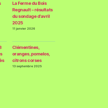
s
La Ferme du Bois
Regnault – résultats
du sondage d’avril
2025
11 janvier 2026
3
Clémentines,
s
oranges, pomelos,
rès
citrons corses
13 septembre 2025