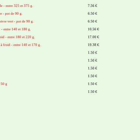
de - entre 325 et 375 g.
7.56 €
re - pot de 90 g.
6.50 €
oivre vert - pot de 90 g.
6.50 €
d - entre 140 et 180 g.
10.56 €
oid - entre 180 et 220 g.
17.00 €
à froid - entre 140 et 170 g.
19.38 €
1.50 €
1.50 €
1.50 €
1.50 €
 50 g
1.50 €
1.50 €