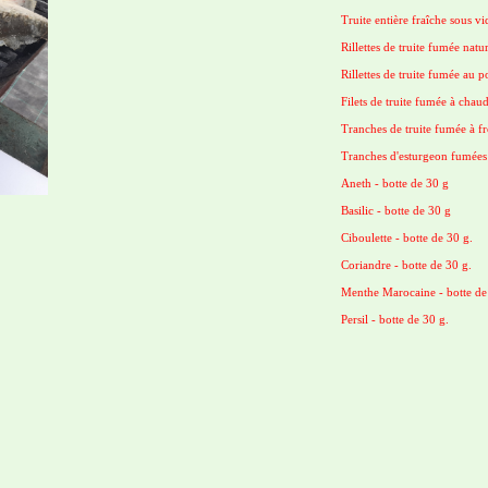
Truite entière fraîche sous vi
Rillettes de truite fumée natu
Rillettes de truite fumée au p
Filets de truite fumée à chau
Tranches de truite fumée à fr
Tranches d'esturgeon fumées 
Aneth - botte de 30 g
Basilic - botte de 30 g
Ciboulette - botte de 30 g.
Coriandre - botte de 30 g.
Menthe Marocaine - botte de
Persil - botte de 30 g.