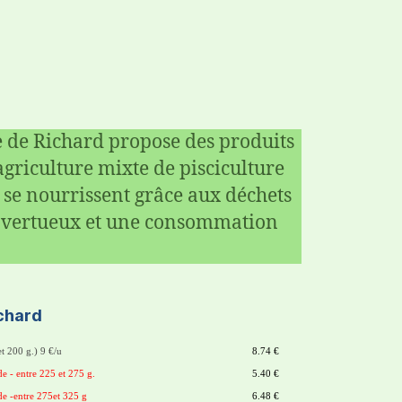
e de Richard propose des produits
agriculture mixte de pisciculture
 se nourrissent grâce aux déchets
e vertueux et une consommation
chard
t 200 g.) 9 €/u
8.74 €
de - entre 225 et 275 g.
5.40 €
ide -entre 275et 325 g
6.48 €