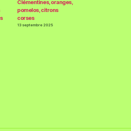
Clémentines, oranges,
s
pomelos, citrons
ès
corses
13 septembre 2025