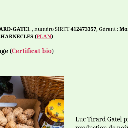
RARD-GATEL
, numéro SIRET
412473357
, Gérant :
Mo
 CHARNECLES (
PLAN
)
age
(
Certificat bio
)
Luc Tirard Gatel p