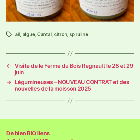
ail
,
algue
,
Cantal
,
citron
,
spiruline
←
Visite de le Ferme du Bois Regnault le 28 et 29
juin
→
Légumineuses – NOUVEAU CONTRAT et des
nouvelles de la moisson 2025
De bien BIO liens