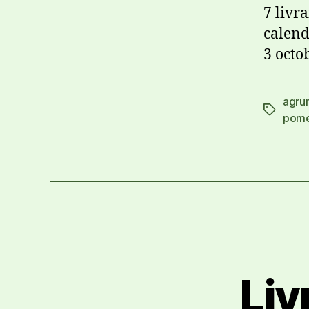
7 livra
calend
3 octo
agru
pome
Liv