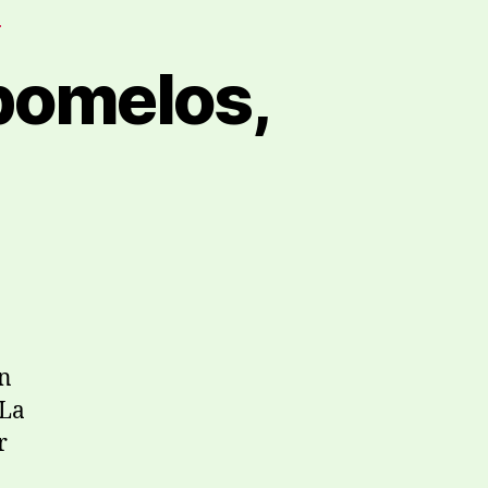
S
pomelos,
on
 La
r