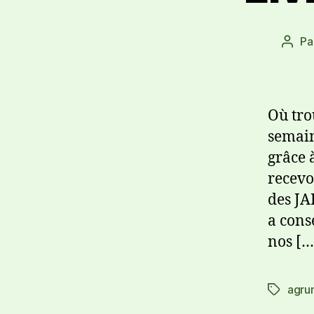
Pa
Où tro
semain
grâce 
recevo
des JA
a cons
nos […
agru