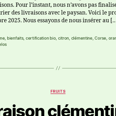
isons. Pour l’instant, nous n’avons pas finalisé
rier des livraisons avec le paysan. Voici le pr
bre 2025. Nous essayons de nous insérer au [
me
,
bienfaits
,
certification bio
,
citron
,
clémentine
,
Corse
,
ora
los
FRUITS
raison clément