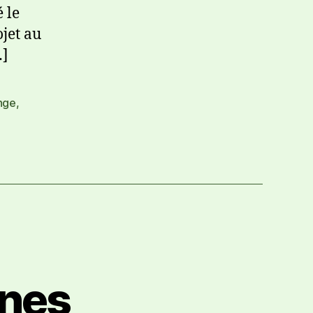
 le
ojet au
…]
nge
,
ines