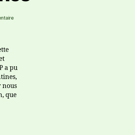
ntaire
tte
et
P a pu
tines,
r nous
n, que