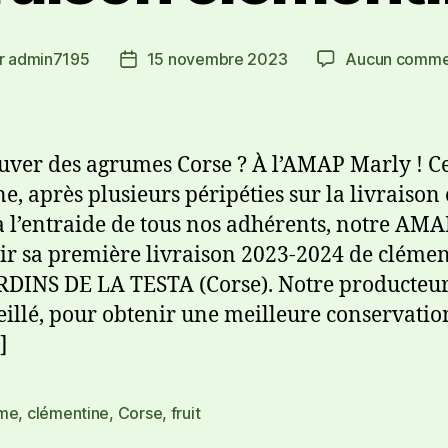
r
admin7195
15 novembre 2023
Aucun comme
uver des agrumes Corse ? À l’AMAP Marly ! Ce
e, après plusieurs péripéties sur la livraison 
à l’entraide de tous nos adhérents, notre AMA
ir sa première livraison 2023-2024 de clémen
RDINS DE LA TESTA (Corse). Notre producteu
eillé, pour obtenir une meilleure conservatio
]
me
,
clémentine
,
Corse
,
fruit