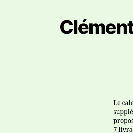
Clément
Le cal
supplé
propos
7 livr