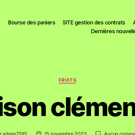
Bourse des paniers
SITE gestion des contrats
Dernières nouvell
FRUITS
aison clémen
r
admin7195
15 novembre 2023
Aucun comme