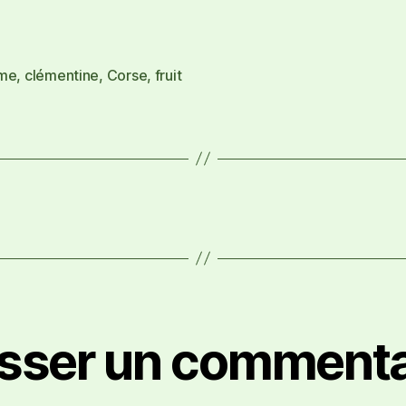
me
,
clémentine
,
Corse
,
fruit
isser un commenta