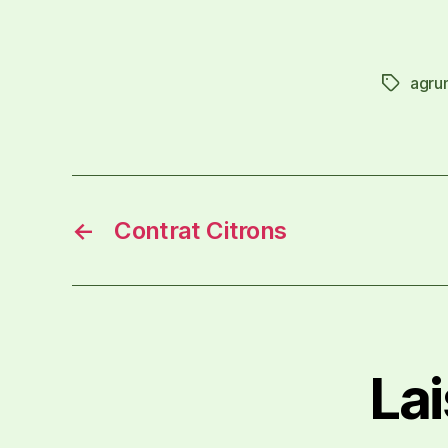
agru
←
Contrat Citrons
La