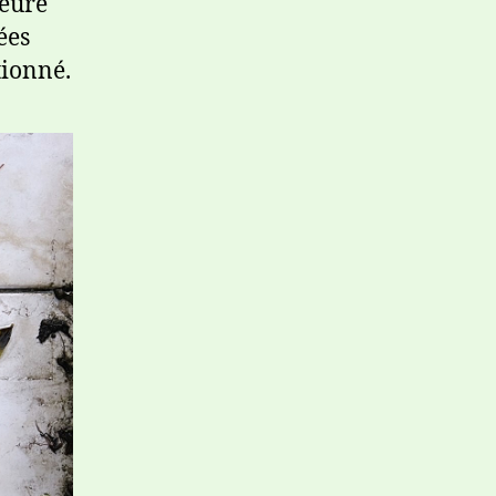
leure
ées
tionné.