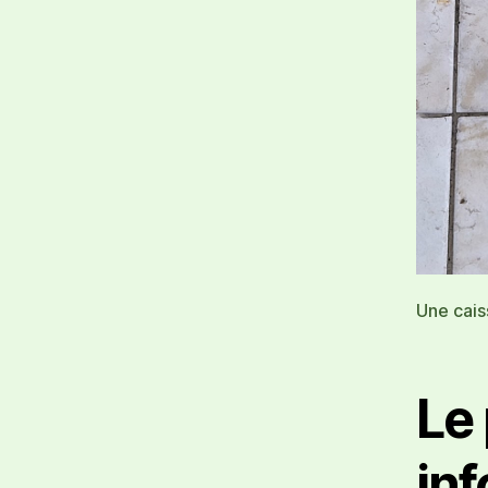
Une cais
Le
in