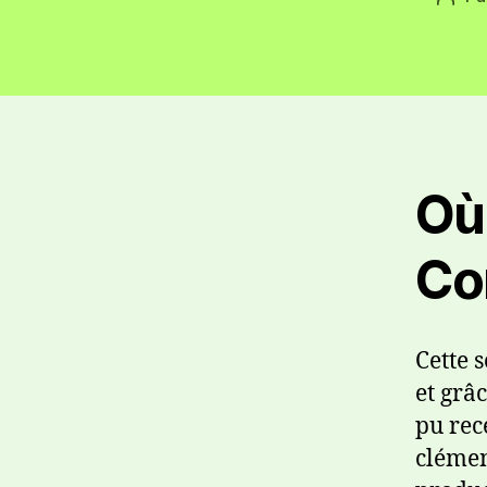
Où
Cor
Cette 
et grâ
pu rec
clémen