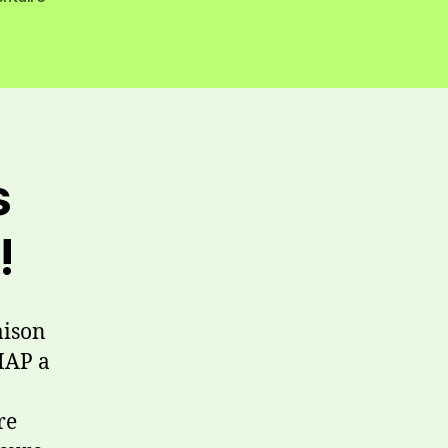
s
!
aison
AMAP a
re