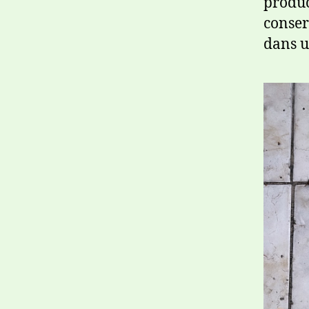
produc
conser
dans u