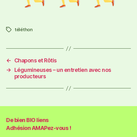
téléthon
←
Chapons et Rôtis
→
Légumineuses – un entretien avec nos
producteurs
De bien BIO liens
Adhésion AMAPez-vous !