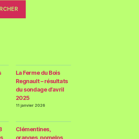
RCHER
s
La Ferme du Bois
Regnault – résultats
du sondage d’avril
2025
11 janvier 2026
3
Clémentines,
s
oranges, pomelos,