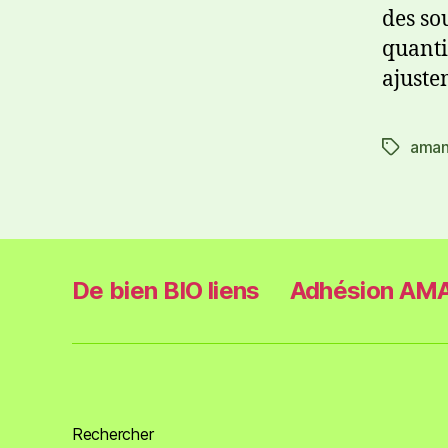
des so
quanti
ajuste
ama
De bien BIO liens
Adhésion AMA
Rechercher