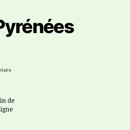
 Pyrénées
taire
in de
ligne