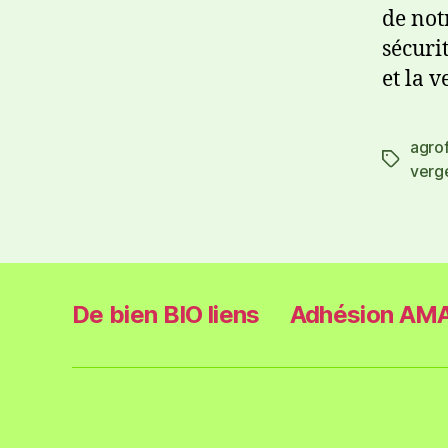
de not
sécuri
et la 
agro
verg
De bien BIO liens
Adhésion AMA