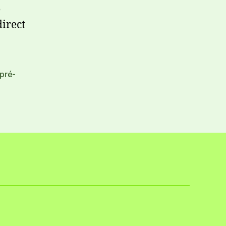
e
irect
pré-