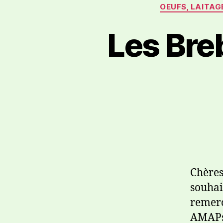
OEUFS, LAITAG
Les Bre
Chères
souhai
remerc
AMAPs 