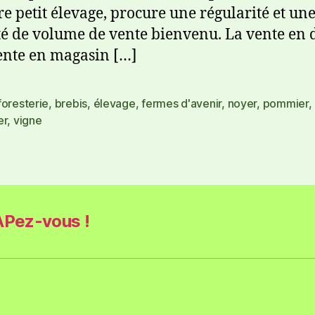
re petit élevage, procure une régularité et un
té de volume de vente bienvenu. La vente en d
vente en magasin […]
foresterie
,
brebis
,
élevage
,
fermes d'avenir
,
noyer
,
pommier
,
er
,
vigne
Pez-vous !