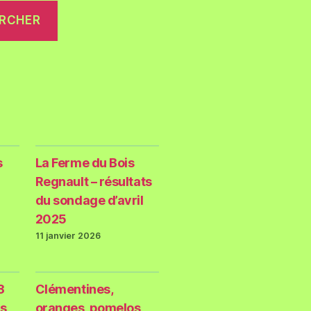
RCHER
s
La Ferme du Bois
Regnault – résultats
du sondage d’avril
2025
11 janvier 2026
3
Clémentines,
s
oranges, pomelos,