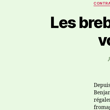
CONTR
Les breb
v
Depuis
Benjam
régale
fromag