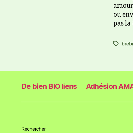
amoure
ou env
pas la
breb
De bien BIO liens
Adhésion AMA
Rechercher