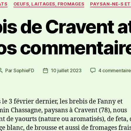
ATS
OEUFS, LAITAGES, FROMAGES
PAYSAN-NE-S ET
is de Cravent 
os commentair
Par
SophieFD
10 juillet 2023
4 commentaire
 le 3 février dernier, les brebis de Fanny et
in Chassagne, paysans à Cravent (78), nous
nt de yaourts (nature ou aromatisés), de feta, 
e blanc, de brousse et aussi de fromages frais