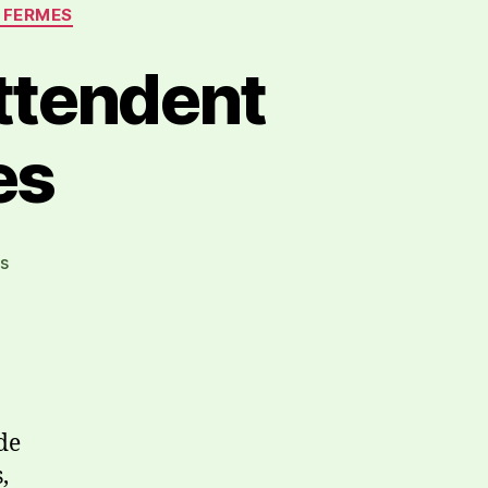
 FERMES
attendent
es
s
de
,