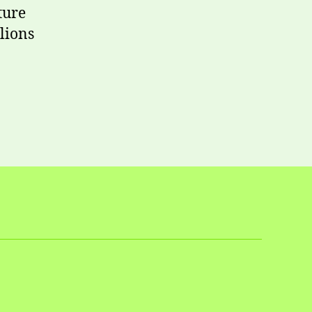
ture
lions