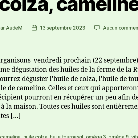
colza, camelin
Par
AudeM
13 septembre 2023
Aucun comment
rganisons vendredi prochain (22 septembre
me dégustation des huiles de la ferme de la R
ourrez déguster l’huile de colza, l’huile de to
uile de cameline. Celles et ceux qui apporteron
récipient pourront en récupérer un peu afin de
 à la maison. Toutes ces huiles sont entièreme
tes […]
 cameline
,
huile colza
,
huile tournesol
,
oméga 3
,
oméga 9
,
vi