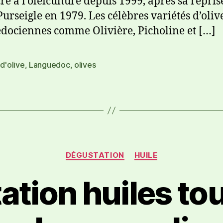
ré à l’oléiculture depuis 1999, après sa repris
urseigle en 1979. Les célèbres variétés d’oliv
dociennes comme Olivière, Picholine et […]
 d'olive
,
Languedoc
,
olives
DÉGUSTATION
HUILE
tion huiles to