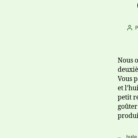
Nous o
deuxiè
Vous p
et l’h
petit 
goûter
produi
huile