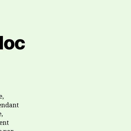
doc
e,
pendant
,
ment