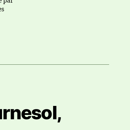
e par
es
urnesol,