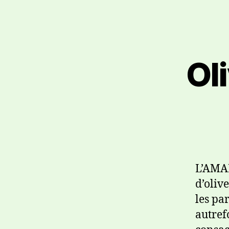
Ol
L’AMAP
d’oliv
les pa
autref