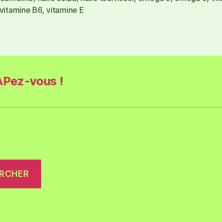
vitamine B6
,
vitamine E
Pez-vous !
RCHER