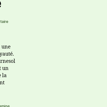
e
aire
) une
yauté.
urnesol
t un
 la
nt
tamine