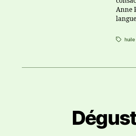
consac
Anne P
langue
huile
Dégusta