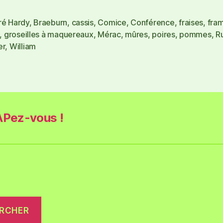
ré Hardy
,
Braeburn
,
cassis
,
Comice
,
Conférence
,
fraises
,
fra
,
groseilles à maquereaux
,
Mérac
,
mûres
,
poires
,
pommes
,
R
er
,
William
Pez-vous !
RCHER