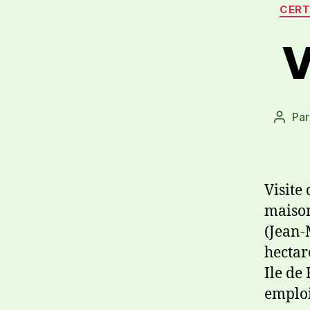
CERT
V
Pa
Visite
maison
(Jean-
hectar
Ile de
emploi