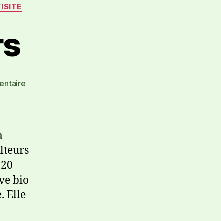
VISITE
rs
ntaire
a
lteurs
 20
ve bio
. Elle