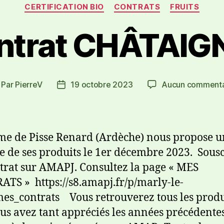
CERTIFICATION BIO
CONTRATS
FRUITS
ntrat CHÂTAIG
Par
PierreV
19 octobre 2023
Aucun commenta
me de Pisse Renard (Ardèche) nous propose u
e de ses produits le 1er décembre 2023. Sous
trat sur AMAPJ. Consultez la page « MES
TS » https://s8.amapj.fr/p/marly-le-
mes_contrats Vous retrouverez tous les produ
us avez tant appréciés les années précédentes