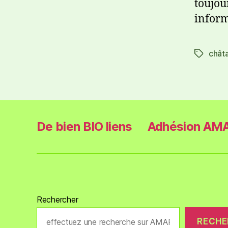
toujou
inform
chât
De bien BIO liens
Adhésion AMA
Rechercher
RECHE