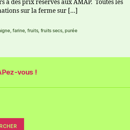
rs à des prix réservés aux AMAP. Toutes les
ations sur la ferme sur […]
aigne
,
farine
,
fruits
,
fruits secs
,
purée
Pez-vous !
RCHER