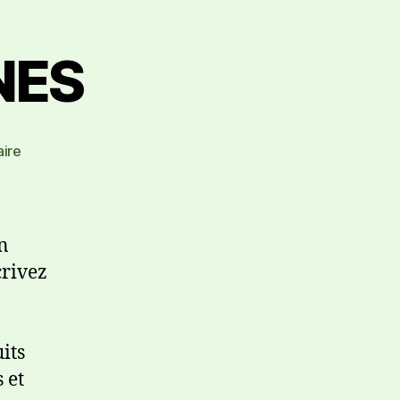
NES
ire
n
crivez
its
 et