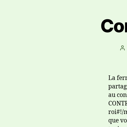
Co
La fer
partag
au con
CONTRA
roi#!/
que vo