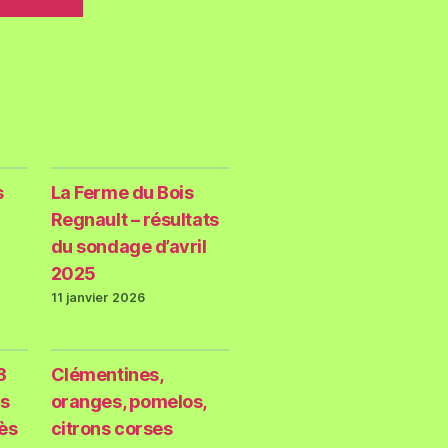
s
La Ferme du Bois
Regnault – résultats
du sondage d’avril
2025
11 janvier 2026
3
Clémentines,
s
oranges, pomelos,
rès
citrons corses