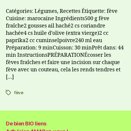
Catégories: Légumes, Recettes Étiquette: fève
Cuisine: marocaine Ingrédients500 g fève
fraîche2 gousses ail haché2 cs coriandre
hachée4 cs huile d’olive (extra vierge)2 cc
paprika2 cc cuminselpoivre240 ml eau
Préparation: 9 minCuisson: 30 minPrêt dans: 44
min InstructionsPRÉPARATIONÉcosser les
fèves fraîches et faire une incision sur chaque
fève avec un couteau, cela les rends tendres et
[…]
fève
De bien BIO liens