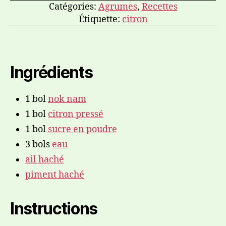
Catégories:
Agrumes
,
Recettes
Étiquette:
citron
Ingrédients
1
bol
nok nam
1
bol
citron pressé
1
bol
sucre en poudre
3
bols
eau
ail haché
piment haché
Instructions