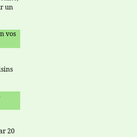
ur un
on vos
isins
s
ar 20