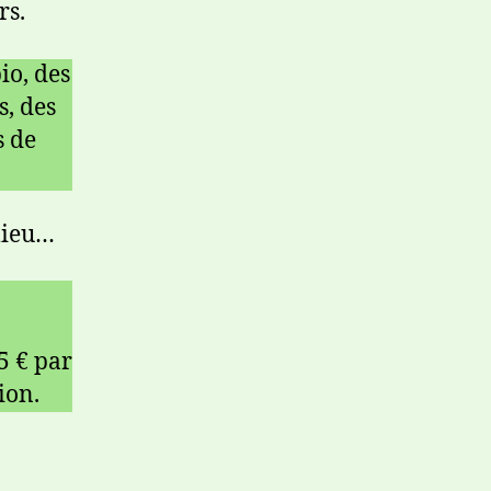
rs.
io, des
s, des
s de
 lieu…
5 € par
ion.