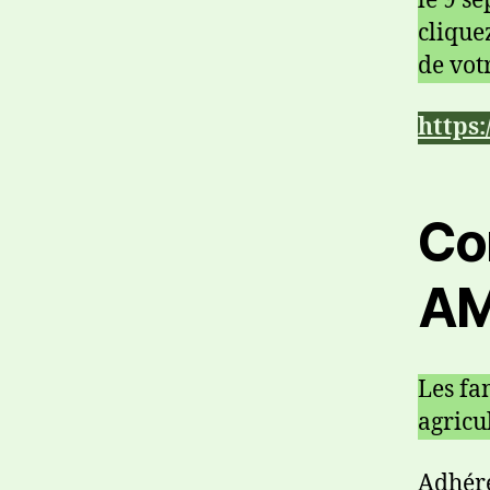
le 9 s
clique
de votr
https
Co
A
Les fa
agricu
Adhére