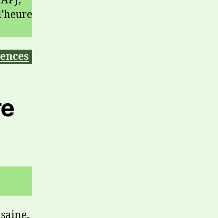
MAPJ,
l’heure
nences
re
saine,