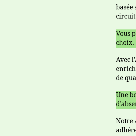
basée 
circuit
Vous p
choix.
Avec l
enrich
de qua
Une bo
d’abse
Notre 
adhére