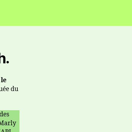
h.
 le
tuée du
 des
 Marly