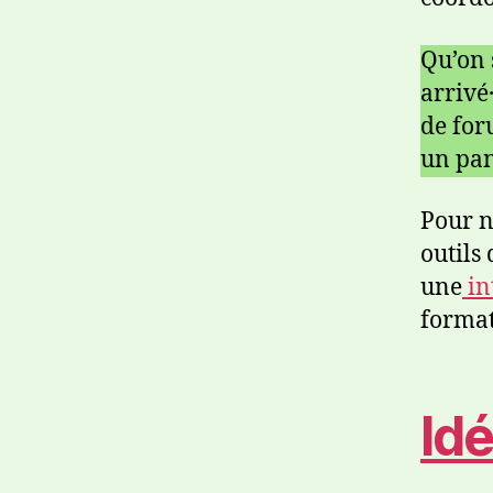
Qu’on 
arrivé
de for
un pani
Pour n
outils
une
in
format
Idé