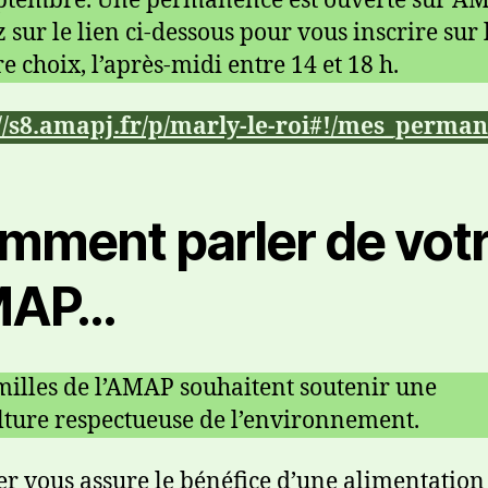
eptembre. Une permanence est ouverte sur A
z sur le lien ci-dessous pour vous inscrire sur 
e choix, l’après-midi entre 14 et 18 h.
://s8.amapj.fr/p/marly-le-roi#!/mes_perma
mment parler de vot
MAP…
milles de l’AMAP souhaitent soutenir une
lture respectueuse de l’environnement.
r vous assure le bénéfice d’une alimentation 