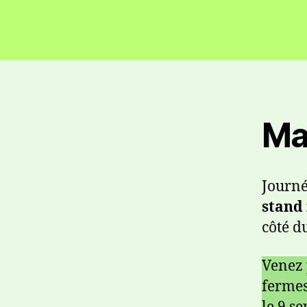
Ma
Journé
stand
côté d
Venez 
fermes