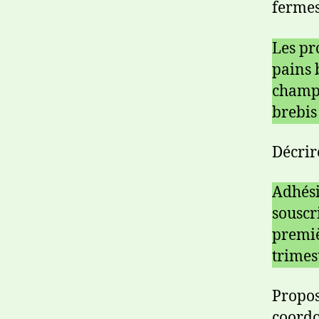
fermes
Les pr
pains 
champi
brebis
Décrir
Adhési
souscr
premiè
trimes
Propos
coord