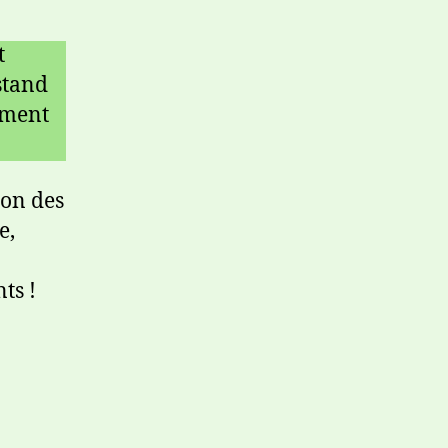
t
 stand
ement
ion des
e,
ts !