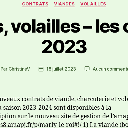
CONTRATS
VIANDES
VOLAILLES
 volailles – les
2023
Par
ChristineV
18 juillet 2023
Aucun commenta
uveaux contrats de viande, charcuterie et vola
a saison 2023-2024 sont disponibles à la
iption sur le nouveau site de gestion de l’ama
//s8.amapj.fr/p/marly-le-roi#!/ 1) La viande (b