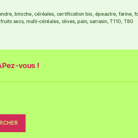
tendre
,
brioche
,
céréales
,
certification bio
,
épeautre
,
farine
,
f
,
fruits secs
,
multi-céréales
,
olives
,
pain
,
sarrasin
,
T110
,
T80
Pez-vous !
RCHER