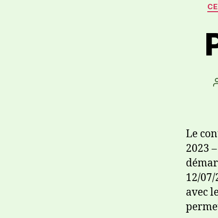
CE
Le con
2023 –
démarr
12/07/
avec l
permet