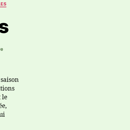
LES
s
re
 saison
utions
 le
ée,
ui