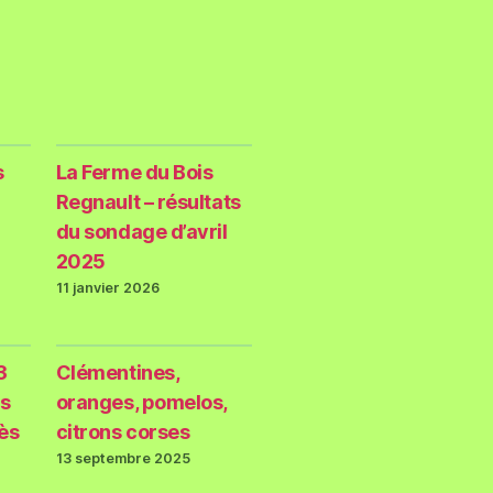
s
La Ferme du Bois
Regnault – résultats
du sondage d’avril
2025
11 janvier 2026
3
Clémentines,
s
oranges, pomelos,
rès
citrons corses
13 septembre 2025