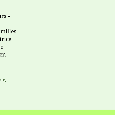
urs »
amilles
trice
ne
 en
eur
,