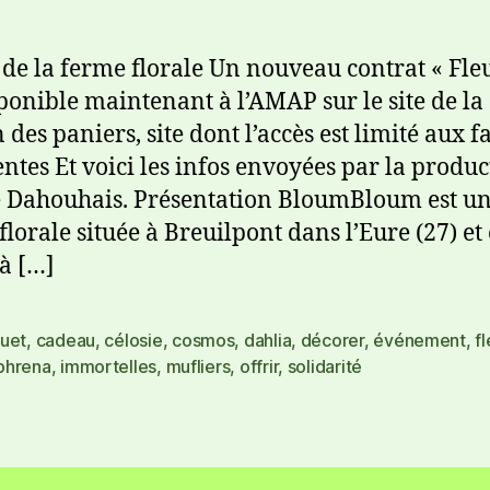
e de la ferme florale Un nouveau contrat « Fle
sponible maintenant à l’AMAP sur le site de la
 des paniers, site dont l’accès est limité aux f
ntes Et voici les infos envoyées par la produc
 Dahouhais. Présentation BloumBloum est u
florale située à Breuilpont dans l’Eure (27) et
 à […]
uet
,
cadeau
,
célosie
,
cosmos
,
dahlia
,
décorer
,
événement
,
fl
hrena
,
immortelles
,
mufliers
,
offrir
,
solidarité