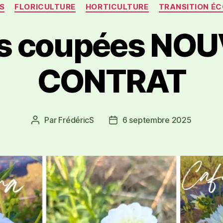
S
FLORICULTURE
HORTICULTURE
TRANSITION É
rs coupées NO
CONTRAT
Par
FrédéricS
6 septembre 2025