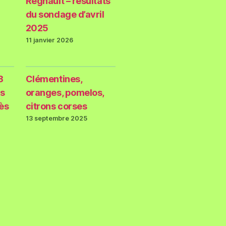
Regnault – résultats
du sondage d’avril
2025
11 janvier 2026
3
Clémentines,
s
oranges, pomelos,
rès
citrons corses
13 septembre 2025