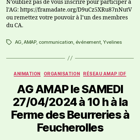
N’oubliez pas de vous inscrire pour participer à
l’AG: https://framadate.org/D9uCz5XRu87nNutV
ou remettez votre pouvoir à l’un des membres
du CA.
AG
,
AMAP
,
communication
,
événement
,
Yvelines
ANIMATION
ORGANISATION
RÉSEAU AMAP IDF
AG AMAP le SAMEDI
27/04/2024 à 10 h à la
Ferme des Beurreries à
Feucherolles