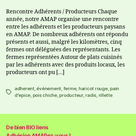
Rencontre Adhérents / Producteurs Chaque
année, notre AMAP organise une rencontre
entre les adhérents et les producteurs paysans
en AMAP. De nombreux adhérents ont répondu
présents et aussi, malgré les kilomètres, cinq
fermes ont déléguées des représentants. Les
fermes représentées Autour de plats cuisinés
par les adhérents avec des produits locaux, les
producteurs ont pu […]
adherent
,
événement
,
ferme
,
haricot rouge
,
pain
d'epice
,
pois chiche
,
producteur
,
radis
,
rillette
De bien BIO liens
Adhésion AMAPez-vous !